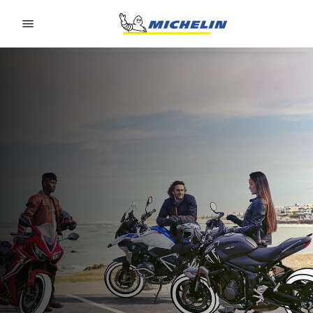
Go to page content
Go to page navigation