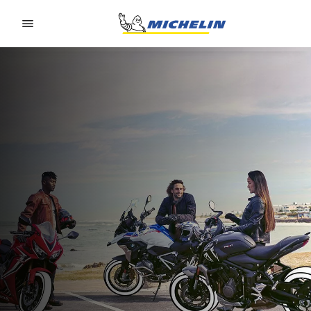
Go to page content
Go to page navigation