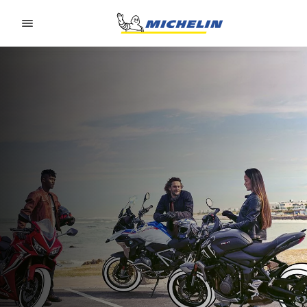
Go to page content
Go to page navigation