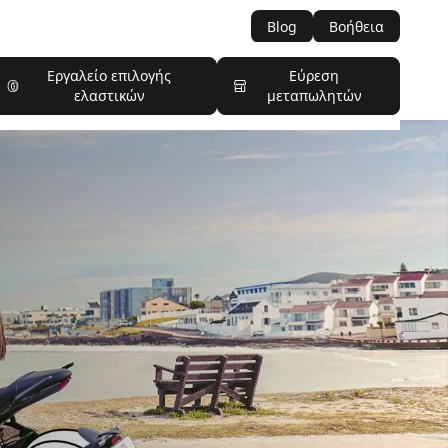
Blog
Βοήθεια
Εργαλείο επιλογής
Εύρεση
ελαστικών
μεταπωλητών