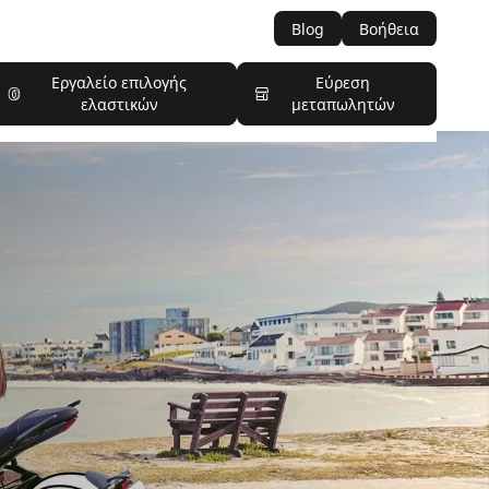
Blog
Βοήθεια
Εργαλείο επιλογής
Εύρεση
ελαστικών
μεταπωλητών