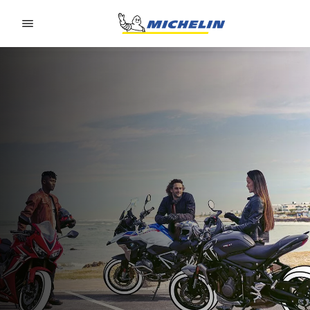
Go to page content
Go to page navigation