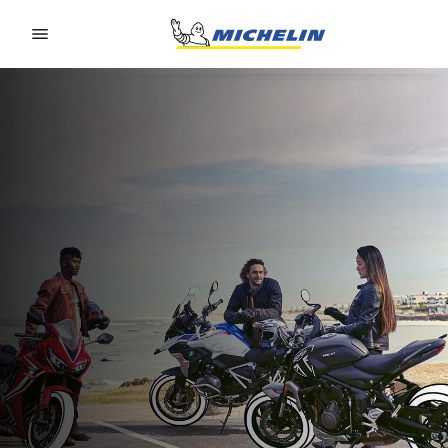
Go to page content
Go to page navigation