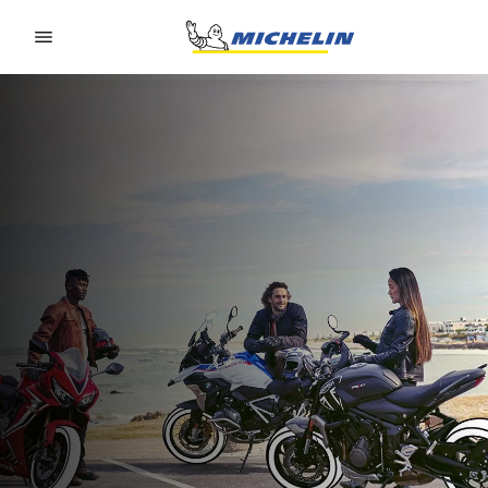
Go to page content
Go to page navigation