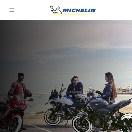
Go to page content
Go to page navigation