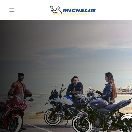
Go to page content
Go to page navigation