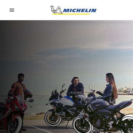
Go to page content
Go to page navigation