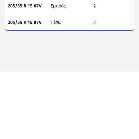
205/55 R 15 87V
Εμπρός
2
205/55 R 15 87V
Πίσω
2
Νομικές επισημάνσεις
Οι δείκτες φορτίου ή/και ταχύτητας που εμφανίζονται
ενδέχεται να διαφέρουν ελαφρώς από το αρχικό μέγεθος που
αναφέρεται στην πινακίδα του οχήματος. Ως καταρτισμένος
επαγγελματίας, ο μεταπωλητής ελαστικών σας θα μπορεί να
σας δώσει συμβουλές:
1. Ενημερώνοντάς σας για το εάν ο δείκτης φορτίου ή/και
ταχύτητας των ανταλλακτικών ελαστικών διαφέρει από
αυτόν στα αρχικά ελαστικά.