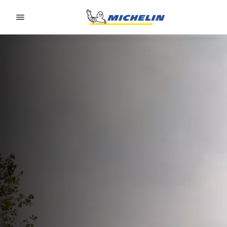
Go to page content
Go to page navigation