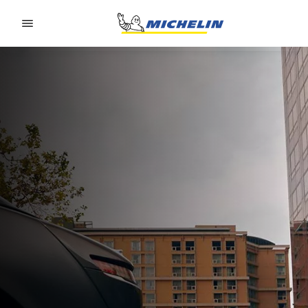
Go to page content
Go to page navigation