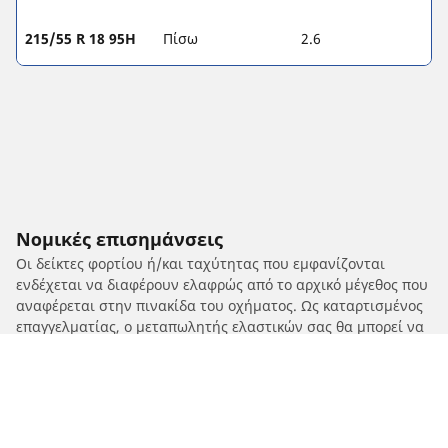
215/55 R 18 95H
Πίσω
2.6
Νομικές επισημάνσεις
Οι δείκτες φορτίου ή/και ταχύτητας που εμφανίζονται
ενδέχεται να διαφέρουν ελαφρώς από το αρχικό μέγεθος που
αναφέρεται στην πινακίδα του οχήματος. Ως καταρτισμένος
επαγγελματίας, ο μεταπωλητής ελαστικών σας θα μπορεί να
σας δώσει συμβουλές:
1. Ενημερώνοντάς σας για το εάν ο δείκτης φορτίου ή/και
ταχύτητας των ανταλλακτικών ελαστικών διαφέρει από
αυτόν στα αρχικά ελαστικά.
2. Προσδιορίζοντας εάν η πίεση των ελαστικών πρέπει να