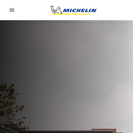
Go to page content
Go to page navigation