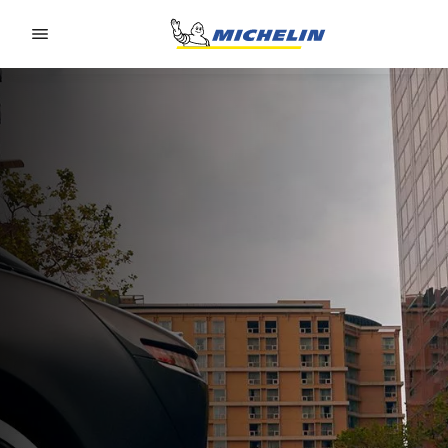
Go to page content
Go to page navigation