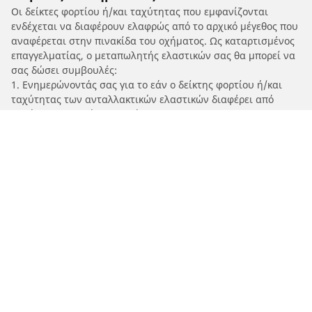
Οι δείκτες φορτίου ή/και ταχύτητας που εμφανίζονται
ενδέχεται να διαφέρουν ελαφρώς από το αρχικό μέγεθος που
αναφέρεται στην πινακίδα του οχήματος. Ως καταρτισμένος
επαγγελματίας, ο μεταπωλητής ελαστικών σας θα μπορεί να
σας δώσει συμβουλές:
1. Ενημερώνοντάς σας για το εάν ο δείκτης φορτίου ή/και
ταχύτητας των ανταλλακτικών ελαστικών διαφέρει από
αυτόν στα αρχικά ελαστικά.
2. Προσδιορίζοντας εάν η πίεση των ελαστικών πρέπει να
προσαρμοστεί για την προτεινόμενη εναλλακτική διάσταση.
/
Grande Punto
Grande Punto