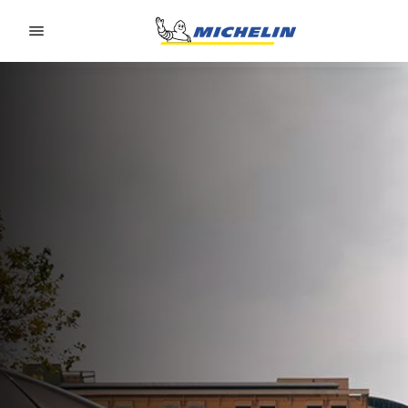
Go to page content
Go to page navigation