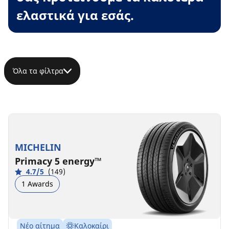
ελαστικά για εσάς.
Όλα τα φίλτρα
MICHELIN
Primacy 5 energy™
4.7/5
(149)
1 Awards
Νέο αίτημα
Καλοκαίρι