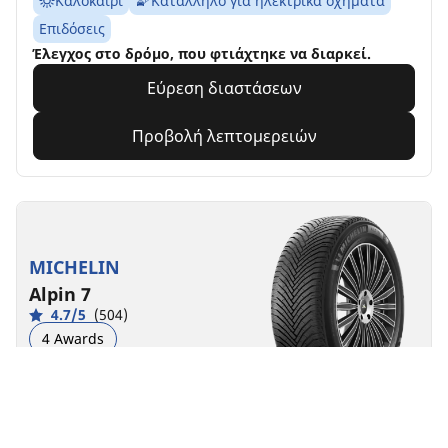
Καλοκαίρι
Κατάλληλο για ηλεκτρικά οχήματα
Επιδόσεις
Έλεγχος στο δρόμο, που φτιάχτηκε να διαρκεί.
Εύρεση διαστάσεων
Προβολή λεπτομερειών
MICHELIN
Alpin 7
4.7/5
(504)
4 Awards
Χειμώνας
3PMSF
M+S