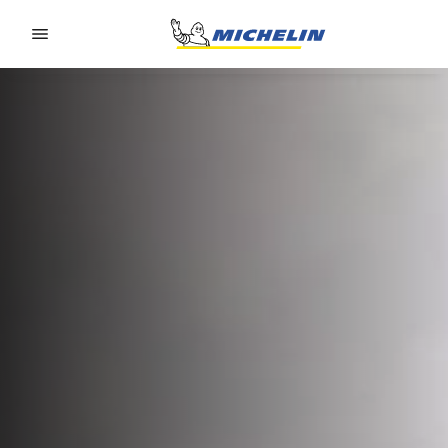
Go to page content
Go to page navigation