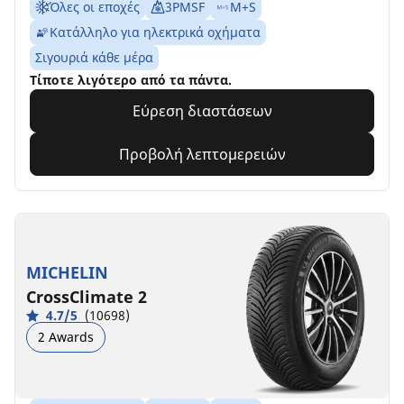
Όλες οι εποχές
3PMSF
M+S
Κατάλληλο για ηλεκτρικά οχήματα
Σιγουριά κάθε μέρα
Τίποτε λιγότερο από τα πάντα.
Εύρεση διαστάσεων
Προβολή λεπτομερειών
MICHELIN
CrossClimate 2
4.7/5
(10698)
2 Awards