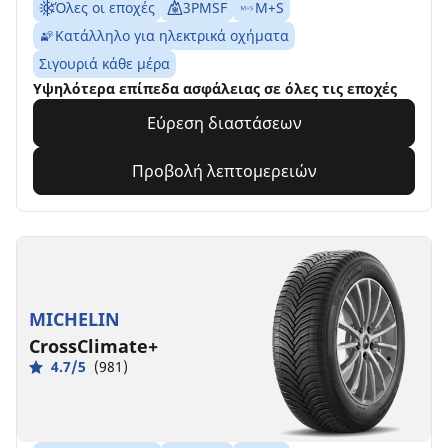
Όλες οι εποχές
3PMSF
M+S
Κατάλληλο για ηλεκτρικά οχήματα
Σιγουριά κάθε μέρα
Υψηλότερα επίπεδα ασφάλειας σε όλες τις εποχές
Εύρεση διαστάσεων
Προβολή λεπτομερειών
MICHELIN
CrossClimate+
4.7/5
(981)