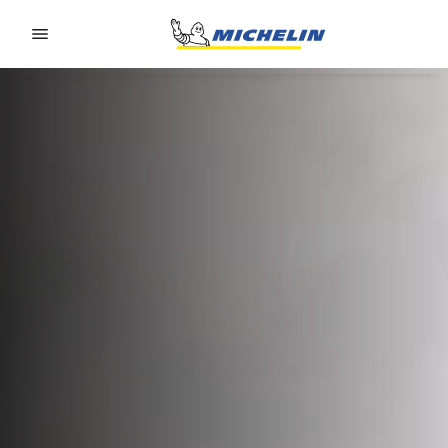
Go to page content
Go to page navigation