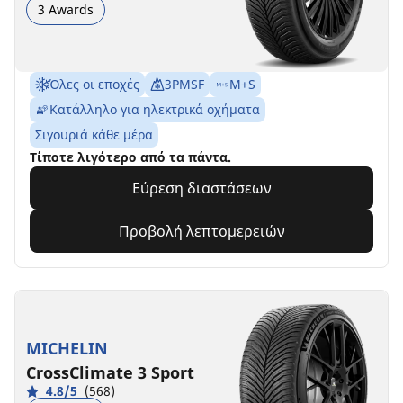
3 Awards
Όλες οι εποχές
3PMSF
M+S
Κατάλληλο για ηλεκτρικά οχήματα
Σιγουριά κάθε μέρα
Τίποτε λιγότερο από τα πάντα.
Εύρεση διαστάσεων
Προβολή λεπτομερειών
MICHELIN
CrossClimate 3 Sport
4.8/5
(568)