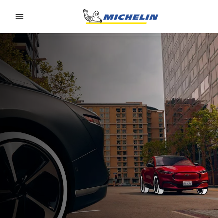
Go to page content
Go to page navigation