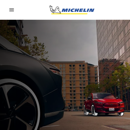
Go to page content
Go to page navigation