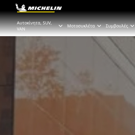
Go to page content
Go to page navigation
Αυτοκίνητα, SUV,
Μοτοσυκλέτα
Συμβουλές
VAN